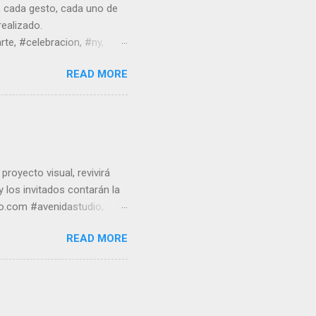
n, cada gesto, cada uno de
ealizado.
te, #celebracion, #ny,
READ MORE
royecto visual, revivirá
 los invitados contarán la
io.com #avenidastudio,
klyn
READ MORE