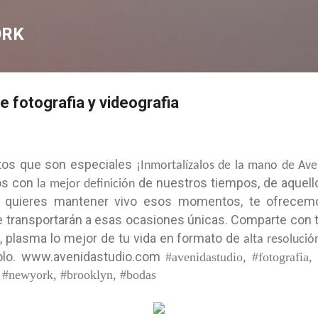
Skip to main content
ORK
de fotografia y videografia
tos que son especiales
¡Inmortalízalos de la mano de Ave
dos con
de nuestros tiempos, de aquell
la mejor definición
 quieres mantener vivo esos momentos, te ofrece
 transportarán a esas ocasiones únicas. Comparte con t
, plasma lo mejor de tu vida en formato de
alta resolució
olo.
www.avenidastudio.com
#avenidastudio, #fotografia,
y, #newyork, #brooklyn, #bodas