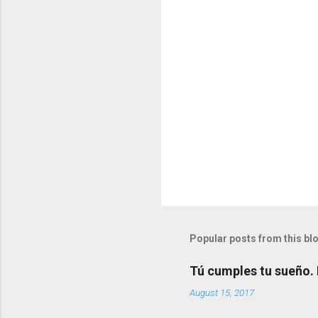
s
Popular posts from this bl
Tú cumples tu sueño.
August 15, 2017