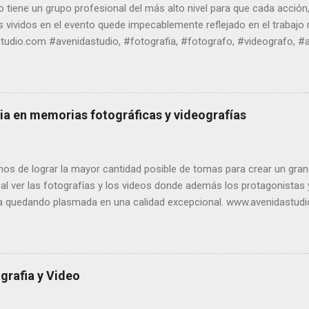
o tiene un grupo profesional del más alto nivel para que cada acció
vividos en el evento quede impecablemente reflejado en el trabajo r
udio.com #avenidastudio, #fotografia, #fotografo, #videografo, #ar
rooklyn
ia en memorias fotográficas y videografías
s de lograr la mayor cantidad posible de tomas para crear un gran p
 al ver las fotografías y los videos donde además los protagonistas y
va quedando plasmada en una calidad excepcional. www.avenidastud
#fotografo, #videografo, #arte, #celebracion, #ny, #newyork, #broo
grafia y Video