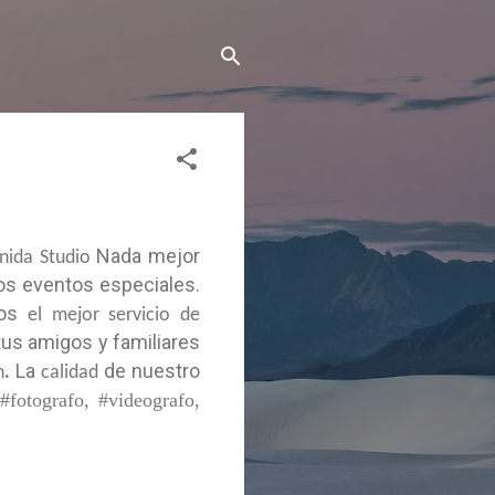
Nada mejor
nida Studio
os eventos especiales.
mos
el mejor servicio de
us amigos y familiares
.
La
de nuestro
n
calidad
 #fotografo, #videografo,